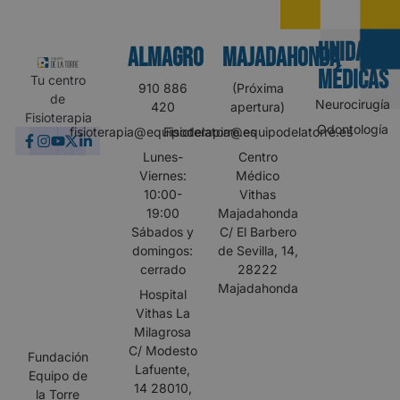
UNIDADES
Almagro
MAJADAHONDA
MÉDICAS
Tu centro
910 886
(Próxima
de
Neurocirugía
420
apertura)
Fisioterapia
Odontología
fisioterapia@equipodelatorre.es
Fisioterapia@equipodelatorre.es
Lunes-
Centro
Viernes:
Médico
10:00-
Vithas
19:00
Majadahonda
Sábados y
C/ El Barbero
domingos:
de Sevilla, 14,
cerrado
28222
Majadahonda
Hospital
Vithas La
Milagrosa
C/ Modesto
Fundación
Lafuente,
Equipo de
14 28010,
la Torre