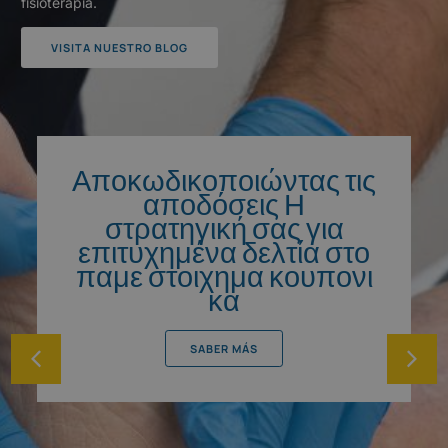
fisioterapia.
VISITA NUESTRO BLOG
Αποκωδικοποιώντας τις
αποδόσεις Η
στρατηγική σας για
επιτυχημένα δελτία στο
παμε στοιχημα κουπονι
κα
SABER MÁS