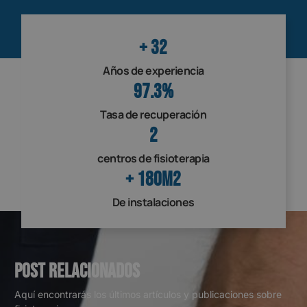
+ 
32
Años de experiencia
97.3
%
Tasa de recuperación
2
centros de fisioterapia
+ 
180
m2
De instalaciones
Post relacionados
Aquí encontrarás los últimos artículos y publicaciones sobre