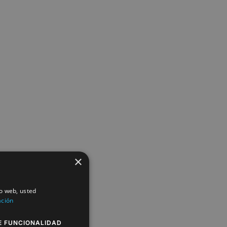
×
io web, usted
ación
E FUNCIONALIDAD