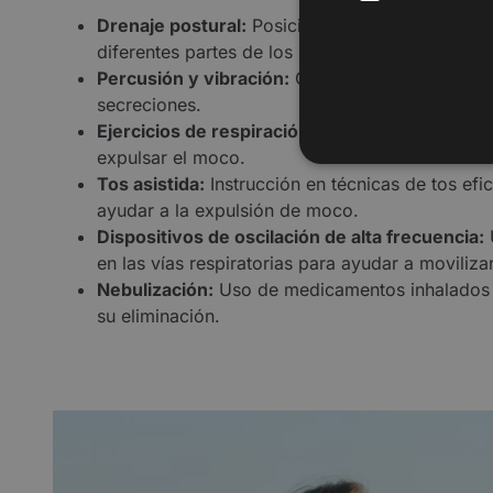
Drenaje postural:
Posicionamiento del paciente 
diferentes partes de los pulmones.
Percusión y vibración:
Golpeteo rítmico y vibra
secreciones.
Ejercicios de respiración:
Técnicas de respirac
expulsar el moco.
Tos asistida:
Instrucción en técnicas de tos efic
ayudar a la expulsión de moco.
Dispositivos de oscilación de alta frecuencia:
U
en las vías respiratorias para ayudar a moviliza
Nebulización:
Uso de medicamentos inhalados par
su eliminación.