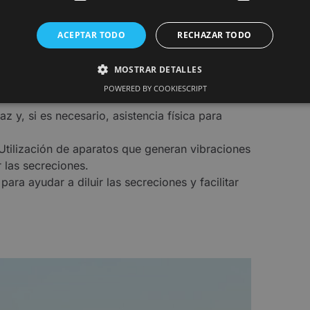
para facilitar el drenaje de secreciones desde
ACEPTAR TODO
RECHAZAR TODO
ciones aplicadas en el pecho para aflojar las
MOSTRAR DETALLES
ión profunda y controlada para movilizar y
POWERED BY COOKIESCRIPT
az y, si es necesario, asistencia física para
tilización de aparatos que generan vibraciones
r las secreciones.
a ayudar a diluir las secreciones y facilitar