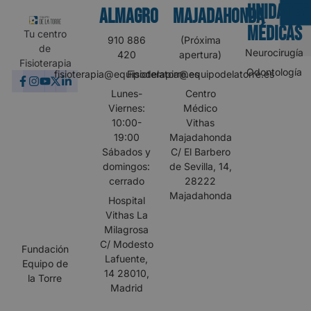
UNIDADES
Almagro
MAJADAHONDA
MÉDICAS
Tu centro
910 886
(Próxima
de
Neurocirugía
420
apertura)
Fisioterapia
Odontología
fisioterapia@equipodelatorre.es
Fisioterapia@equipodelatorre.es
Lunes-
Centro
Viernes:
Médico
10:00-
Vithas
19:00
Majadahonda
Sábados y
C/ El Barbero
domingos:
de Sevilla, 14,
cerrado
28222
Majadahonda
Hospital
Vithas La
Milagrosa
C/ Modesto
Fundación
Lafuente,
Equipo de
14 28010,
la Torre
Madrid