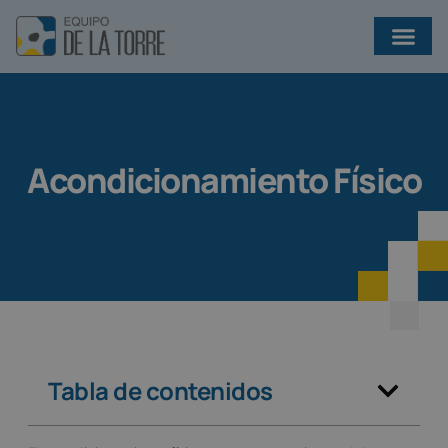
¿QUÉ EJERCICIOS AYUDAN A PREVENIR INFECCIONES EN BRONQUIECTASIAS?
Acondicionamiento Físico
Tabla de contenidos