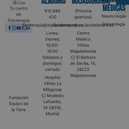
Almagro
MAJADAHONDA
MÉDICAS
Tu centro
910 886
(Próxima
de
Neurocirugía
420
apertura)
Fisioterapia
Odontología
fisioterapia@equipodelatorre.es
Fisioterapia@equipodelatorre.es
Lunes-
Centro
Viernes:
Médico
10:00-
Vithas
19:00
Majadahonda
Sábados y
C/ El Barbero
domingos:
de Sevilla, 14,
cerrado
28222
Majadahonda
Hospital
Vithas La
Milagrosa
C/ Modesto
Fundación
Lafuente,
Equipo de
14 28010,
la Torre
Madrid