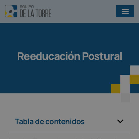
¿QUÉ EJERCICIOS AYUDAN A PREVENIR INFECCIONES EN BRONQUIECTASIAS?
Reeducación Postural
Tabla de contenidos