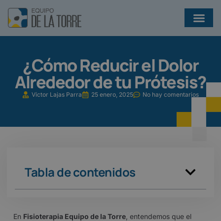
¿QUÉ EJERCICIOS AYUDAN A PREVENIR INFECCIONES EN BRONQUIECTASIAS?
¿Cómo Reducir el Dolor
Alrededor de tu Prótesis?
Víctor Lajas Parra
25 enero, 2025
No hay comentarios
Tabla de contenidos
En
Fisioterapia Equipo de la Torre
, entendemos que el