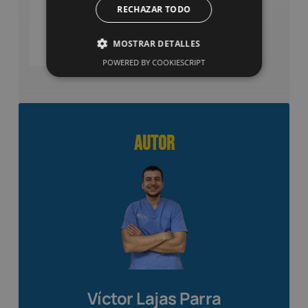
para
SABER
RECHAZAR TODO
MÁS
prótesis
MOSTRAR DETALLES
POWERED BY COOKIESCRIPT
Autor
Víctor Lajas Parra