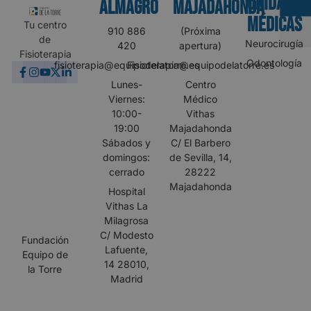
UNIDADES
Almagro
MAJADAHONDA
MÉDICAS
Tu centro
910 886
(Próxima
de
Neurocirugía
420
apertura)
Fisioterapia
Odontología
fisioterapia@equipodelatorre.es
Fisioterapia@equipodelatorre.es
Lunes-
Centro
Viernes:
Médico
10:00-
Vithas
19:00
Majadahonda
Sábados y
C/ El Barbero
domingos:
de Sevilla, 14,
cerrado
28222
Majadahonda
Hospital
Vithas La
Milagrosa
C/ Modesto
Fundación
Lafuente,
Equipo de
14 28010,
la Torre
Madrid