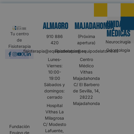
UNIDADES
Almagro
MAJADAHONDA
MÉDICAS
Tu centro
910 886
(Próxima
de
Neurocirugía
420
apertura)
Fisioterapia
Odontología
fisioterapia@equipodelatorre.es
Fisioterapia@equipodelatorre.es
Lunes-
Centro
Viernes:
Médico
10:00-
Vithas
19:00
Majadahonda
Sábados y
C/ El Barbero
domingos:
de Sevilla, 14,
cerrado
28222
Majadahonda
Hospital
Vithas La
Milagrosa
C/ Modesto
Fundación
Lafuente,
Equipo de