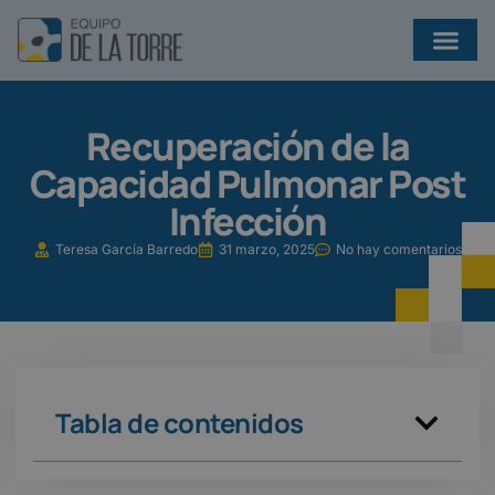
¿QUÉ EJERCICIOS AYUDAN A PREVENIR INFECCIONES EN BRONQUIECTASIAS?
Recuperación de la
Capacidad Pulmonar Post
Infección
Teresa García Barredo
31 marzo, 2025
No hay comentarios
Tabla de contenidos