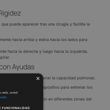
 Rigidez
 que puede aparecer tras una cirugía y facilita la
amente hacia arriba y estira hacia los lados para
nte hacia la derecha y luego hacia la izquierda.
pirar.
 con Ayudas
×
ucar la respiración y mejorar la capacidad pulmonar.
ndamente a través del dispositivo para entrenar los
io web, usted
ación
euta, enfoca la respiración en diferentes zonas del
E FUNCIONALIDAD