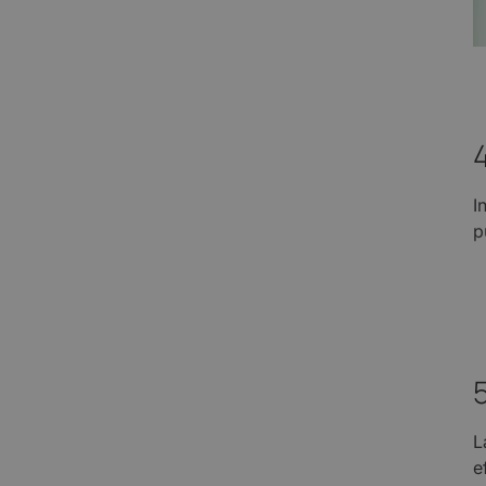
I
p
L
e