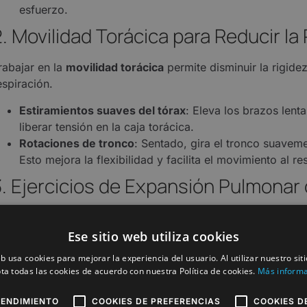
esfuerzo.
2. Movilidad Torácica para Reducir la
rabajar en la
movilidad torácica
permite disminuir la rigidez
espiración.
Estiramientos suaves del tórax
: Eleva los brazos lent
liberar tensión en la caja torácica.
Rotaciones de tronco
: Sentado, gira el tronco suaveme
Esto mejora la flexibilidad y facilita el movimiento al res
3. Ejercicios de Expansión Pulmonar
l uso de dispositivos respiratorios puede ser útil para reed
Ese sitio web utiliza cookies
Ejercicios con incentivador respiratorio
: Inhala profu
eb usa cookies para mejorar la experiencia del usuario. Al utilizar nuestro sit
pulmones y recuperar el volumen respiratorio.
ta todas las cookies de acuerdo con nuestra Política de cookies.
Más inform
Respiración segmentaria
: Con la guía de tu fisioterap
tórax para optimizar la expansión pulmonar.
RENDIMIENTO
COOKIES DE PREFERENCIAS
COOKIES D