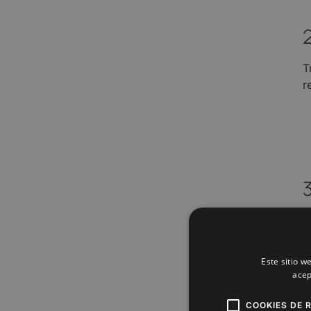
T
r
E
Este sitio w
acep
COOKIES DE 