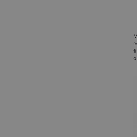
M
e
f
o