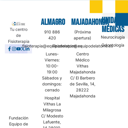
UNIDADES
Almagro
MAJADAHONDA
MÉDICAS
Tu centro
910 886
(Próxima
de
Neurocirugía
420
apertura)
Fisioterapia
Odontología
fisioterapia@equipodelatorre.es
Fisioterapia@equipodelatorre.es
Lunes-
Centro
Viernes:
Médico
10:00-
Vithas
19:00
Majadahonda
Sábados y
C/ El Barbero
domingos:
de Sevilla, 14,
cerrado
28222
Majadahonda
Hospital
Vithas La
Milagrosa
C/ Modesto
Fundación
Lafuente,
Equipo de
14 28010,