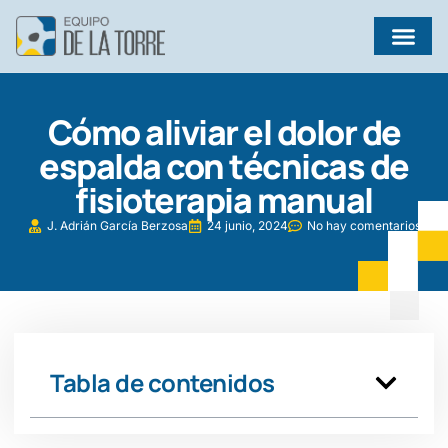
¿QUÉ EJERCICIOS AYUDAN A PREVENIR INFECCIONES EN BRONQUIECTASIAS?
Cómo aliviar el dolor de
espalda con técnicas de
fisioterapia manual
J. Adrián García Berzosa
24 junio, 2024
No hay comentarios
Tabla de contenidos