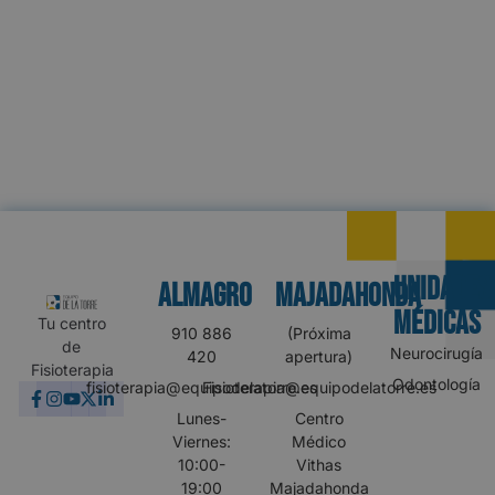
UNIDADES
Almagro
MAJADAHONDA
MÉDICAS
Tu centro
910 886
(Próxima
de
Neurocirugía
420
apertura)
Fisioterapia
Odontología
fisioterapia@equipodelatorre.es
Fisioterapia@equipodelatorre.es
Lunes-
Centro
Viernes:
Médico
10:00-
Vithas
19:00
Majadahonda