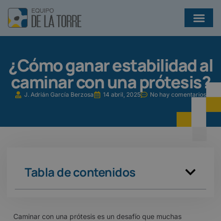
¿QUÉ EJERCICIOS AYUDAN A PREVENIR INFECCIONES EN BRONQUIECTASIAS?
¿Cómo ganar estabilidad al
caminar con una prótesis?
J. Adrián García Berzosa
14 abril, 2025
No hay comentarios
Tabla de contenidos
Caminar con una prótesis es un desafío que muchas