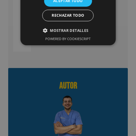
ACEPTAR TODO
Fisioterapia
RECHAZAR TODO
en
Patologías
SABER
MÁS
Degenerativas
MOSTRAR DETALLES
POWERED BY COOKIESCRIPT
Autor