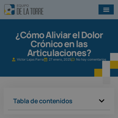
¿QUÉ EJERCICIOS AYUDAN A PREVENIR INFECCIONES EN BRONQUIECTASIAS?
¿Cómo Aliviar el Dolor
Crónico en las
Articulaciones?
Víctor Lajas Parra
27 enero, 2025
No hay comentarios
Tabla de contenidos