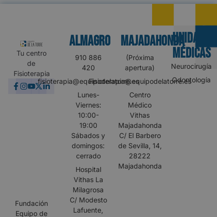
UNIDADES
Almagro
MAJADAHONDA
MÉDICAS
Tu centro
910 886
(Próxima
de
Neurocirugía
420
apertura)
Fisioterapia
Odontología
fisioterapia@equipodelatorre.es
Fisioterapia@equipodelatorre.es
Lunes-
Centro
Viernes:
Médico
10:00-
Vithas
19:00
Majadahonda
Sábados y
C/ El Barbero
domingos:
de Sevilla, 14,
cerrado
28222
Majadahonda
Hospital
Vithas La
Milagrosa
C/ Modesto
Fundación
Lafuente,
Equipo de