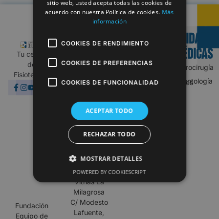
sitio web, usted acepta todas las cookies de
acuerdo con nuestra Política de cookies.
Más
información
UNIDADES
Almagro
MAJADAHONDA
COOKIES DE RENDIMIENTO
MÉDICAS
Tu centro
910 886
(Próxima
COOKIES DE PREFERENCIAS
de
Neurocirugía
420
apertura)
Fisioterapia
Odontología
fisioterapia@equipodelatorre.es
Fisioterapia@equipodelatorre.es
COOKIES DE FUNCIONALIDAD
Lunes-
Centro
Viernes:
Médico
ACEPTAR TODO
10:00-
Vithas
19:00
Majadahonda
RECHAZAR TODO
Sábados y
C/ El Barbero
domingos:
de Sevilla, 14,
cerrado
28222
MOSTRAR DETALLES
Majadahonda
Hospital
POWERED BY COOKIESCRIPT
Vithas La
Milagrosa
C/ Modesto
Fundación
Lafuente,
Equipo de