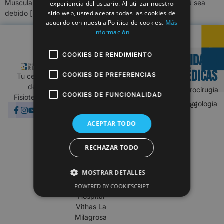
Muscular El dolor muscular es una experiencia común, ya sea
experiencia del usuario. Al utilizar nuestro
sitio web, usted acepta todas las cookies de
debido […]
acuerdo con nuestra Política de cookies.
Más
información
COOKIES DE RENDIMIENTO
UNIDADES
Almagro
MAJADAHONDA
MÉDICAS
COOKIES DE PREFERENCIAS
Tu centro
910 886
(Próxima
de
Neurocirugía
420
apertura)
COOKIES DE FUNCIONALIDAD
Fisioterapia
Odontología
fisioterapia@equipodelatorre.es
Fisioterapia@equipodelatorre.es
Lunes-
Centro
ACEPTAR TODO
Viernes:
Médico
10:00-
Vithas
RECHAZAR TODO
19:00
Majadahonda
Sábados y
C/ El Barbero
domingos:
de Sevilla, 14,
MOSTRAR DETALLES
cerrado
28222
POWERED BY COOKIESCRIPT
Majadahonda
Hospital
Vithas La
Milagrosa