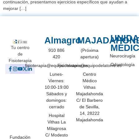
continuación, presentamos ejercicios específicos que ayudan a
mejorar […]
UNID
Almagro
MAJADAHON
MÉDI
Tu centro
910 886
(Próxima
de
Neurocirugía
420
apertura)
Fisioterapia
Odontología
fisioterapia@equipodelatorre.es
Fisioterapia@equipodelatorre.es
Lunes-
Centro
Viernes:
Médico
10:00-19:00
Vithas
Sábados y
Majadahonda
domingos:
C/ El Barbero
cerrado
de Sevilla,
14, 28222
Hospital
Majadahonda
Vithas La
Milagrosa
C/ Modesto
Fundación